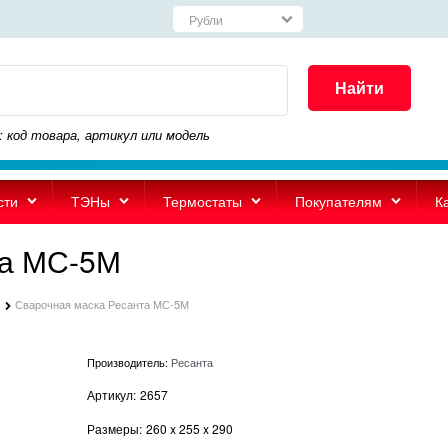
Найти
: код товара, артикул или модель
сти
ТЭНы
Термостаты
Покупателям
К
та МС-5М
Сварочная маска Ресанта МС-5М
Производитель:
Ресанта
Артикул:
2657
Размеры:
260
x
255
x
290