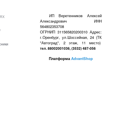
ях
ИП Веретенников Алексей
Александрович ИНН
564802353708
е
ОГРНИП 311565820200310 Адрес:
г.Оренбург, ул.Шоссейная, 24 (ТК
"Автоград", 2 этаж, 11 место)
сники
тел. 88002001036, (3532) 487-056
Платформа
AdvantShop