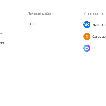
Личный кабинет
Мы в соц сет
Вход
ВКонтакт
ами
Одноклас
мма
Max