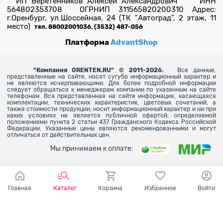
ИП Веретенников Алексей Александрович ИНН
564802353708 ОГРНИП 311565820200310 Адрес:
г.Оренбург, ул.Шоссейная, 24 (ТК "Автоград", 2 этаж, 11
место)
тел. 88002001036, (3532) 487-056
Платформа
AdvantShop
"
Компания ORENTEN.RU" © 2011-2026.
Все данные,
представленные на сайте, носят сугубо информационный характер и
не являются исчерпывающими. Для более
подробной информации
следует обращаться к менеджерам компании по указанным на сайте
телефонам. Вся представленная на сайте информация, касающаяся
комплектации, технических характеристик, цветовых сочетаний, а
также стоимости продукции, носит информационный характер и ни при
каких условиях не является публичной офертой, определяемой
положениями пункта 2 статьи 437 Гражданского Кодекса Российской
Федерации. Указанные цены являются рекомендованными и могут
отличаться от действительных цен.
Мы принимаем к оплате:
Главная
Каталог
Корзина
Избранное
Войти
Ваш город - Оренбург,
угадали?