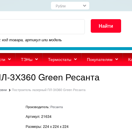
Найти
: код товара, артикул или модель
сти
ТЭНы
Термостаты
Покупателям
К
Л-3Х360 Green Ресанта
овни
Построитель лазерный ПЛ-3Х360 Green Ресанта
Производитель:
Ресанта
Артикул:
21634
Размеры:
224
x
224
x
224