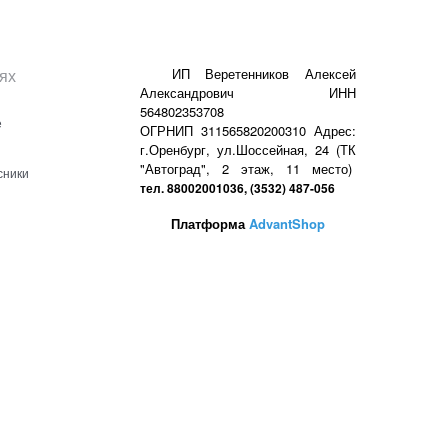
ях
ИП Веретенников Алексей
Александрович ИНН
564802353708
е
ОГРНИП 311565820200310 Адрес:
г.Оренбург, ул.Шоссейная, 24 (ТК
"Автоград", 2 этаж, 11 место)
сники
тел. 88002001036, (3532) 487-056
Платформа
AdvantShop