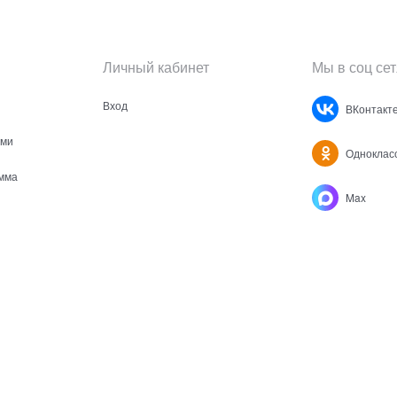
Личный кабинет
Мы в соц сет
Вход
ВКонтакт
ами
Одноклас
мма
Max