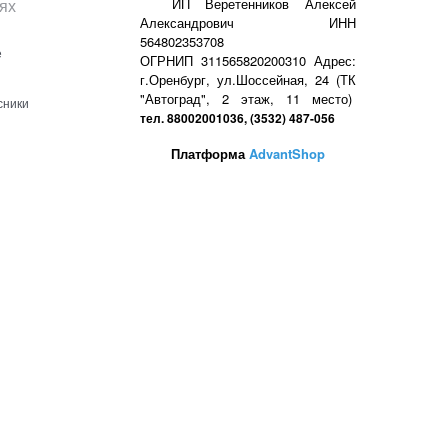
ях
ИП Веретенников Алексей
Александрович ИНН
564802353708
е
ОГРНИП 311565820200310 Адрес:
г.Оренбург, ул.Шоссейная, 24 (ТК
"Автоград", 2 этаж, 11 место)
сники
тел. 88002001036, (3532) 487-056
Платформа
AdvantShop