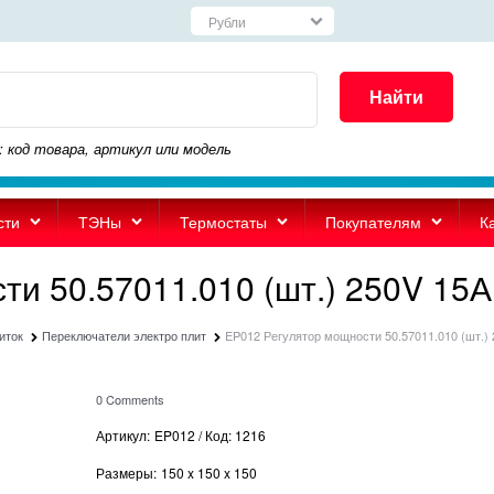
Найти
: код товара, артикул или модель
сти
ТЭНы
Термостаты
Покупателям
К
и 50.57011.010 (шт.) 250V 15А
иток
Переключатели электро плит
EP012 Регулятор мощности 50.57011.010 (шт.)
0 Comments
Артикул:
EP012 / Код: 1216
Размеры:
150
x
150
x
150