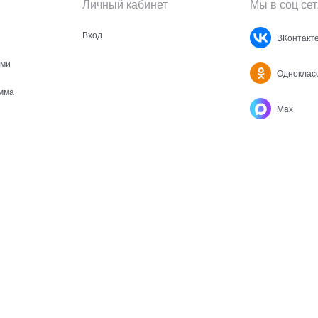
Личный кабинет
Мы в соц сет
Вход
ВКонтакт
ами
Одноклас
мма
Max