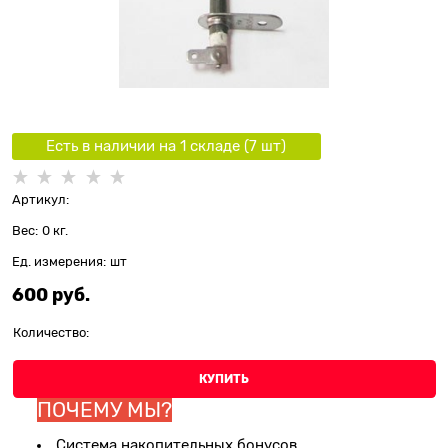
Есть в наличии на 1 складe (
7
шт
)
Артикул:
Вес:
0
кг.
Ед. измерения:
шт
600
 руб.
Количество:
КУПИТЬ
ПОЧЕМУ МЫ?
Система накопительных бонусов