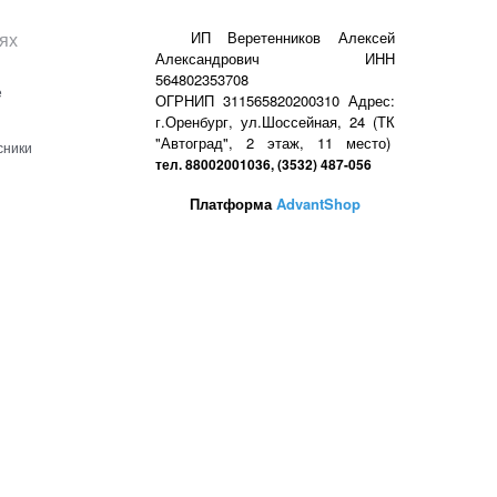
ях
ИП Веретенников Алексей
Александрович ИНН
564802353708
е
ОГРНИП 311565820200310 Адрес:
г.Оренбург, ул.Шоссейная, 24 (ТК
"Автоград", 2 этаж, 11 место)
сники
тел. 88002001036, (3532) 487-056
Платформа
AdvantShop