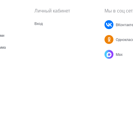
Личный кабинет
Мы в соц сет
Вход
ВКонтакт
ами
Одноклас
мма
Max