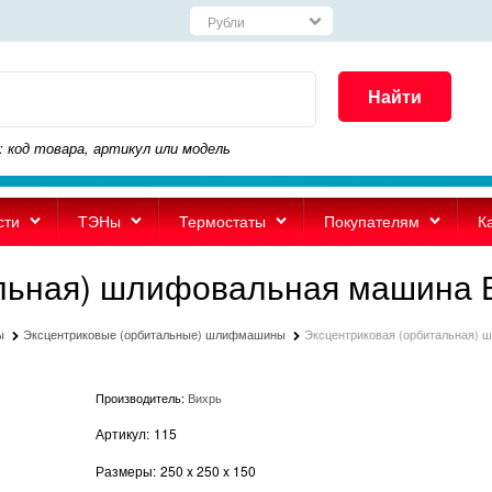
Найти
: код товара, артикул или модель
сти
ТЭНы
Термостаты
Покупателям
К
альная) шлифовальная машина
ы
Эксцентриковые (орбитальные) шлифмашины
Эксцентриковая (орбитальная)
Производитель:
Вихрь
Артикул:
115
Размеры:
250
x
250
x
150