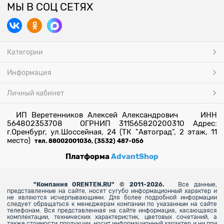
МЫ В СОЦ СЕТЯХ
Категории
Информация
Личный кабинет
ИП Веретенников Алексей Александрович ИНН
564802353708 ОГРНИП 311565820200310 Адрес:
г.Оренбург, ул.Шоссейная, 24 (ТК "Автоград", 2 этаж, 11
место)
тел. 88002001036, (3532) 487-056
Платформа
AdvantShop
"
Компания ORENTEN.RU" © 2011-2026.
Все данные,
представленные на сайте, носят сугубо информационный характер и
не являются исчерпывающими. Для более
подробной информации
следует обращаться к менеджерам компании по указанным на сайте
телефонам. Вся представленная на сайте информация, касающаяся
комплектации, технических характеристик, цветовых сочетаний, а
также стоимости продукции, носит информационный характер и ни при