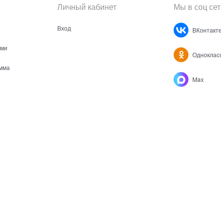
Личный кабинет
Мы в соц сет
Вход
ВКонтакт
ами
Одноклас
мма
Max