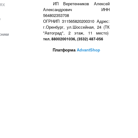
ях
ИП Веретенников Алексей
Александрович ИНН
564802353708
е
ОГРНИП 311565820200310 Адрес:
г.Оренбург, ул.Шоссейная, 24 (ТК
"Автоград", 2 этаж, 11 место)
сники
тел. 88002001036, (3532) 487-056
Платформа
AdvantShop