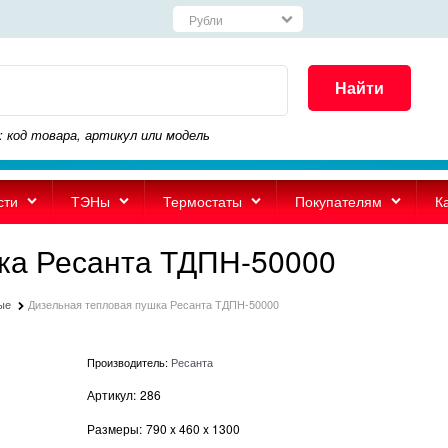
Найти
: код товара, артикул или модель
сти
ТЭНы
Термостаты
Покупателям
К
ка Ресанта ТДПН-50000
ые
Дизельная тепловая пушка Ресанта ТДПН-50000
Производитель:
Ресанта
Артикул:
286
Размеры:
790
x
460
x
1300