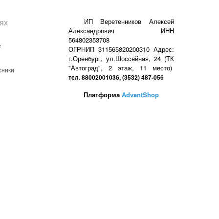
ях
ИП Веретенников Алексей
Александрович ИНН
564802353708
е
ОГРНИП 311565820200310 Адрес:
г.Оренбург, ул.Шоссейная, 24 (ТК
"Автоград", 2 этаж, 11 место)
сники
тел. 88002001036, (3532) 487-056
Платформа
AdvantShop