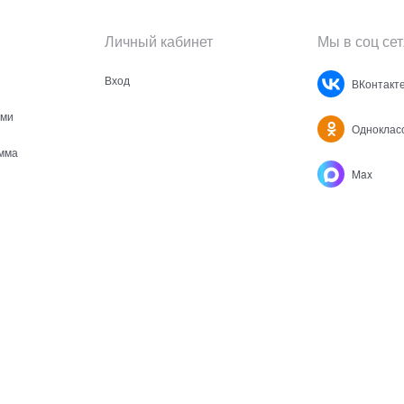
Личный кабинет
Мы в соц сет
Вход
ВКонтакт
ами
Одноклас
мма
Max