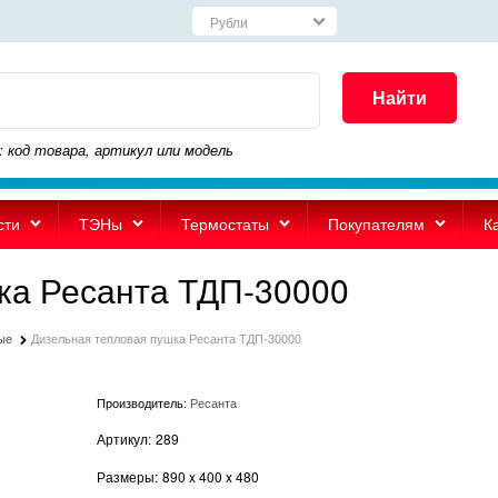
Найти
: код товара, артикул или модель
сти
ТЭНы
Термостаты
Покупателям
К
ка Ресанта ТДП-30000
ые
Дизельная тепловая пушка Ресанта ТДП-30000
Производитель:
Ресанта
Артикул:
289
Размеры:
890
x
400
x
480