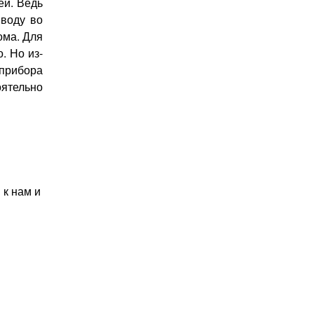
й. Ведь
 воду во
ома. Для
. Но из-
прибора
ятельно
 к нам и