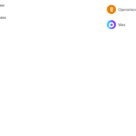
ами
Одноклас
мма
Max