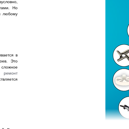
условно,
тами. Но
м любому
ивается в
оев. Это
 сложное
ся
ремонт
твляется