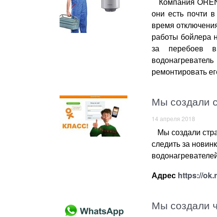
Компания ORENTE
они есть почти в
время отключения
работы бойлера н
за перебоев в
водонагревател
ремонтировать его
Мы создали 
14 апреля 2018
Мы создали стран
следить за новин
водонагревателей
Адрес
https://ok
Мы создали 