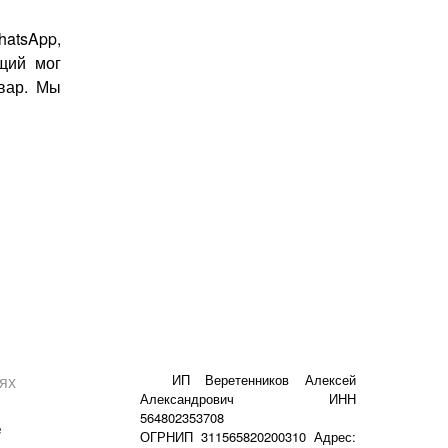
hatsApp,
щий мог
овар. Мы
ях
ИП Веретенников Алексей
Александрович ИНН
564802353708
е
ОГРНИП 311565820200310 Адрес: