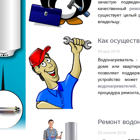
зачастую подведе
качественный
ремо
существует целый 
владельцу.
Как осуществ
06 мая 2018
Водонагреватель - 
доме или квартир
позволяет поддер
устройство може
водонагревателей
.
процедура ремонта,
Ремонт водо
25 апреля 2018