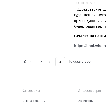
14 апреля 2018
Здравствуйте, до
куда вошли неко
присоединиться 
будем рады вам п
Ссылка на наш 
https://chat.wh
Показать всё
1
2
3
4
Категории
Информация
Водонагреватели
О компании