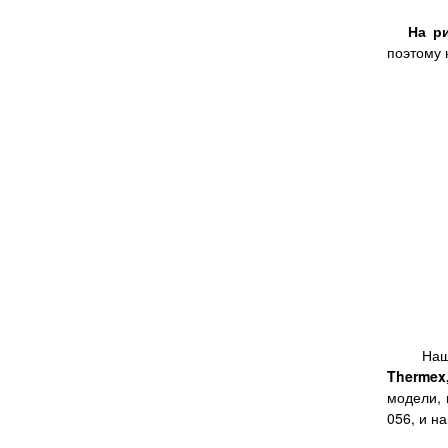
На рису
поэтому 
Наша 
Thermex,
модели, 
056, и н