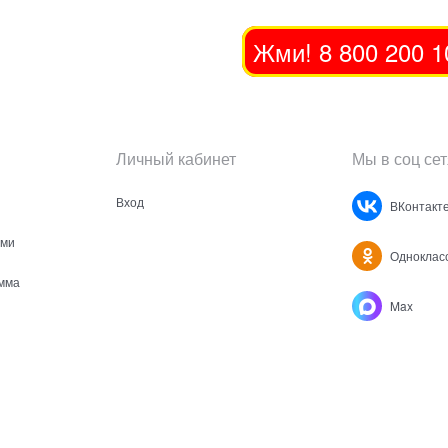
Жми! 8 800 200 1
Личный кабинет
Мы в соц сет
Вход
ВКонтакт
ами
Одноклас
мма
Max