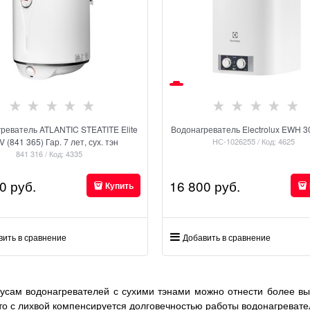
реватель ATLANTIC STEATITE Elite
Водонагреватель Electrolux EWH 3
V (841 365) Гар. 7 лет, сух. тэн
НС-1026255 / Код: 4625
841 316 / Код: 4335
0
 руб.
16 800
 руб.
Купить
вить в сравнение
Добавить в сравнение
м водонагревателей с сухими тэнами можно отнести более высо
это с лихвой компенсируется долговечностью работы водонагревате