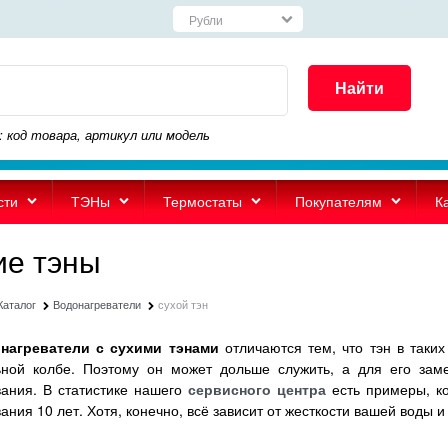
Найти
: код товара, артикул или модель
сти
ТЭНы
Термостаты
Покупателям
К
ие тэны
Каталог
Водонагреватели
сухой тэн
греватели с сухими тэнами
отличаются тем, что тэн в таких
ьной колбе. Поэтому он может дольше служить, а для его зам
ания. В статистике нашего
сервисного центра
есть примеры, к
ания 10 лет. Хотя, конечно, всё зависит от жесткости вашей воды