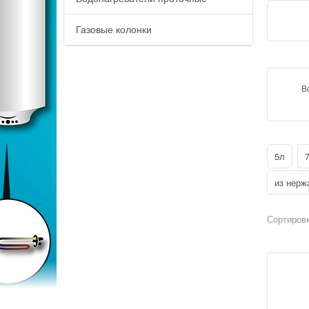
Газовые колонки
В
5л
из нерж
Сортировк