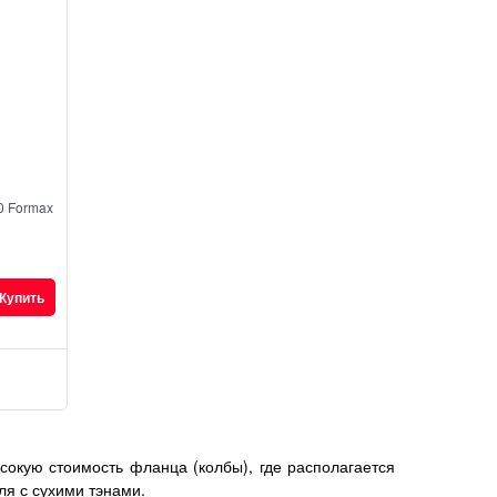
0 Formax
Купить
кую стоимость фланца (колбы), где располагается
ля с сухими тэнами.