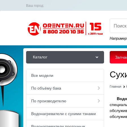
Ваш город:
Например
Каталог
Запча
Сух
Все модели
Главная
По объёму бака
Водона
По производителю
специал
обслужив
Водонагреватели с сухими тэнами
обслужив
Водонагреватели проточные