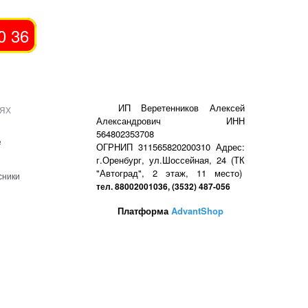
0 36
ях
ИП Веретенников Алексей
Александрович ИНН
564802353708
е
ОГРНИП 311565820200310 Адрес:
г.Оренбург, ул.Шоссейная, 24 (ТК
"Автоград", 2 этаж, 11 место)
сники
тел. 88002001036, (3532) 487-056
Платформа
AdvantShop