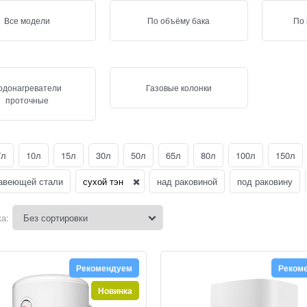
Все модели
По объёму бака
По
одонагреватели
Газовые колонки
проточные
7л
10л
15л
30л
50л
65л
80л
100л
150л
авеющей стали
сухой тэн
над раковиной
под раковину
а:
Рекомендуем
Реком
Новинка