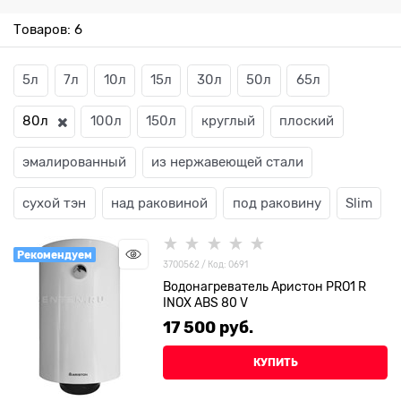
Товаров: 6
5л
7л
10л
15л
30л
50л
65л
80л
100л
150л
круглый
плоский
эмалированный
из нержавеющей стали
сухой тэн
над раковиной
под раковину
Slim
Рекомендуем
3700562 / Код: 0691
Водонагреватель Аристон PRO1 R
INOX ABS 80 V
17 500
 руб.
КУПИТЬ