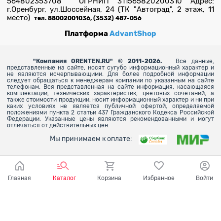
564802353708 ОГРНИП 311565820200310 Адрес:
г.Оренбург, ул.Шоссейная, 24 (ТК "Автоград", 2 этаж, 11
место)
тел. 88002001036, (3532) 487-056
Платформа
AdvantShop
"
Компания ORENTEN.RU" © 2011-2026.
Все данные,
представленные на сайте, носят сугубо информационный характер и
не являются исчерпывающими. Для более
подробной информации
следует обращаться к менеджерам компании по указанным на сайте
телефонам. Вся представленная на сайте информация, касающаяся
комплектации, технических характеристик, цветовых сочетаний, а
также стоимости продукции, носит информационный характер и ни при
каких условиях не является публичной офертой, определяемой
положениями пункта 2 статьи 437 Гражданского Кодекса Российской
Федерации. Указанные цены являются рекомендованными и могут
отличаться от действительных цен.
Мы принимаем к оплате:
Главная
Каталог
Корзина
Избранное
Войти
Ваш город - Оренбург,
угадали?