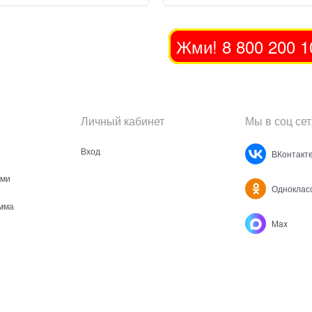
Жми! 8 800 200 1
Личный кабинет
Мы в соц сет
Вход
ВКонтакт
ами
Одноклас
мма
Max