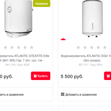
Новинка
реватель ATLANTIC STEATITE Elite
Водонагреватель ATLANTIC EGO 1
V (841 365) Гар. 7 лет, сух. тэн
(без шнура)
841 316 / Код: 4335
821 511 / Код: 4501
0
 руб.
5 500
 руб.
Купить
вить в сравнение
Добавить в сравнение