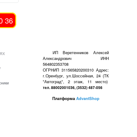
0 36
ях
ИП Веретенников Алексей
Александрович ИНН
564802353708
е
ОГРНИП 311565820200310 Адрес:
г.Оренбург, ул.Шоссейная, 24 (ТК
"Автоград", 2 этаж, 11 место)
сники
тел. 88002001036, (3532) 487-056
Платформа
AdvantShop