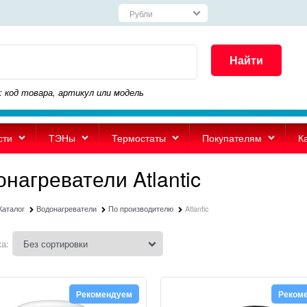
Найти
: код товара, артикул или модель
сти
ТЭНы
Термостаты
Покупателям
К
нагреватели Atlantic
Каталог
Водонагреватели
По производителю
Atlantic
а:
Рекомендуем
Реком