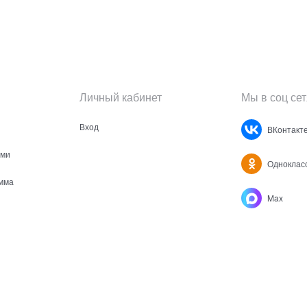
Личный кабинет
Мы в соц сет
Вход
ВКонтакт
ами
Одноклас
мма
Max