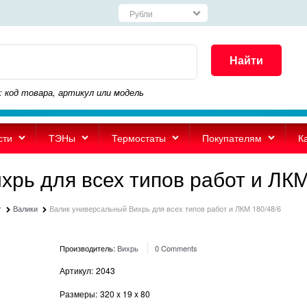
Найти
: код товара, артикул или модель
сти
ТЭНы
Термостаты
Покупателям
К
рь для всех типов работ и ЛКМ
т
Валики
Валик универсальный Вихрь для всех типов работ и ЛКМ 180/48/6
Производитель:
Вихрь
0 Comments
Артикул:
2043
Размеры:
320
x
19
x
80