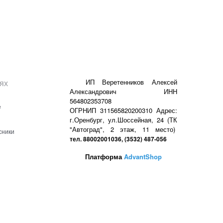
ях
ИП Веретенников Алексей
Александрович ИНН
564802353708
е
ОГРНИП 311565820200310 Адрес:
г.Оренбург, ул.Шоссейная, 24 (ТК
"Автоград", 2 этаж, 11 место)
сники
тел. 88002001036, (3532) 487-056
Платформа
AdvantShop