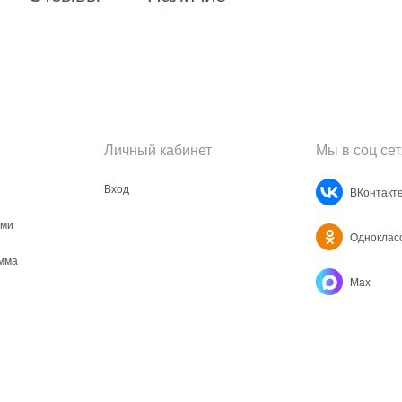
Личный кабинет
Мы в соц сет
Вход
ВКонтакт
ами
Одноклас
мма
Max