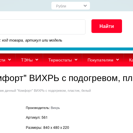
Найти
: код товара, артикул или модель
сти
ТЭНы
Термостаты
Покупателям
К
форт" ВИХРЬ с подогревом, пл
ик дачный "Комфорт" ВИХРЬ с подогревом, пластик, белый
Производитель:
Вихрь
Артикул:
561
Размеры:
840
x
480
x
220