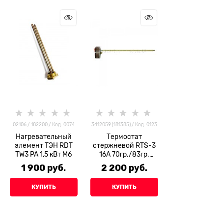
02106 / 182200 / Код: 0074
3412059 (181385) / Код: 0123
Нагревательный
Термостат
элемент ТЭН RDT
стержневой RTS-3
TW3 PA 1,5 кВт М6
16A 70гр./83гр.
(Thermowatt)
1 900
 руб.
2 200
 руб.
КУПИТЬ
КУПИТЬ