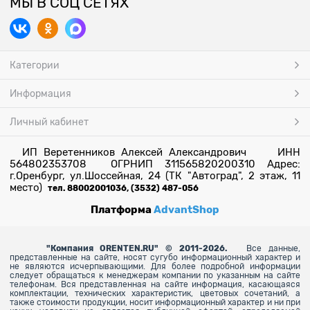
МЫ В СОЦ СЕТЯХ
Категории
Информация
Личный кабинет
ИП Веретенников Алексей Александрович ИНН
564802353708 ОГРНИП 311565820200310 Адрес:
г.Оренбург, ул.Шоссейная, 24 (ТК "Автоград", 2 этаж, 11
место)
тел. 88002001036, (3532) 487-056
Платформа
AdvantShop
"
Компания ORENTEN.RU" © 2011-2026.
Все данные,
представленные на сайте, носят сугубо информационный характер и
не являются исчерпывающими. Для более
подробной информации
следует обращаться к менеджерам компании по указанным на сайте
телефонам. Вся представленная на сайте информация, касающаяся
комплектации, технических характеристик, цветовых сочетаний, а
также стоимости продукции, носит информационный характер и ни при