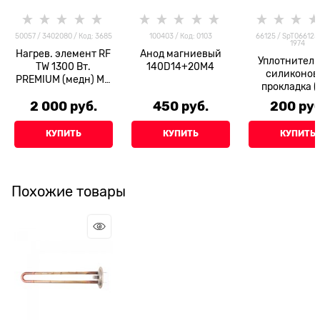
50057 / 3402080 / Код: 3685
100403 / Код: 0103
66125 / SpT066125 
1974
Нагрев. элемент RF
Анод магниевый
Уплотнител
TW 1300 Вт.
140D14+20M4
силиконов
PREMIUM (медн) М4
прокладка (
под анод
2 000
 руб.
450
 руб.
200
 руб
КУПИТЬ
КУПИТЬ
КУПИТЬ
Похожие товары