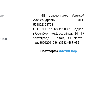
ях
ИП Веретенников Алексей
Александрович ИНН
564802353708
е
ОГРНИП 311565820200310 Адрес:
г.Оренбург, ул.Шоссейная, 24 (ТК
"Автоград", 2 этаж, 11 место)
сники
тел. 88002001036, (3532) 487-056
Платформа
AdvantShop