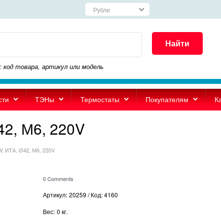
Найти
: код товара, артикул или модель
сти
ТЭНы
Термостаты
Покупателям
К
2, М6, 220V
, ИTА, Ø42, М6, 220V
0 Comments
Артикул:
20259 / Код: 4160
Вес:
0
кг.