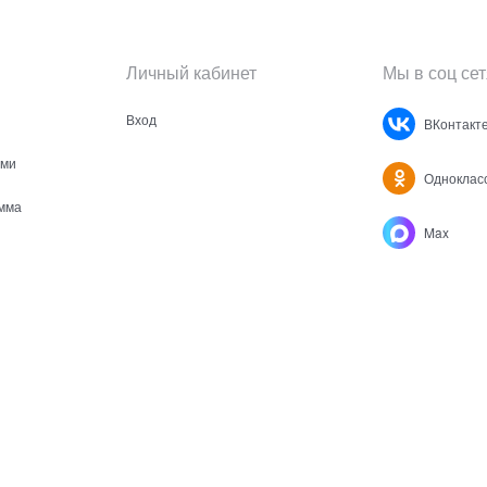
Личный кабинет
Мы в соц сет
Вход
ВКонтакт
ами
Одноклас
мма
Max