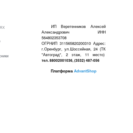
ях
ИП Веретенников Алексей
Александрович ИНН
564802353708
е
ОГРНИП 311565820200310 Адрес:
г.Оренбург, ул.Шоссейная, 24 (ТК
"Автоград", 2 этаж, 11 место)
сники
тел. 88002001036, (3532) 487-056
Платформа
AdvantShop