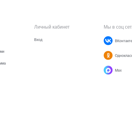
Личный кабинет
Мы в соц сет
Вход
ВКонтакт
ами
Одноклас
мма
Max