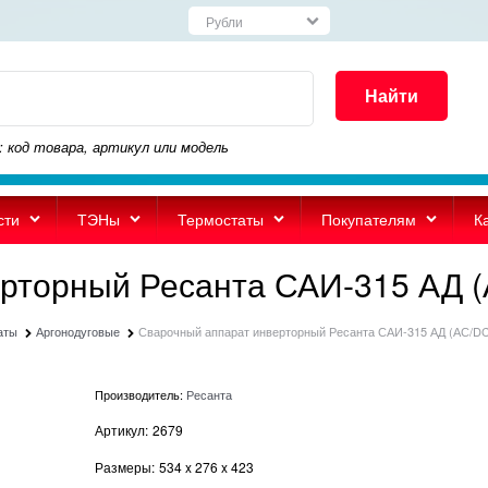
Найти
: код товара, артикул или модель
сти
ТЭНы
Термостаты
Покупателям
К
рторный Ресанта САИ-315 АД 
аты
Аргонодуговые
Сварочный аппарат инверторный Ресанта САИ-315 АД (АС/D
Производитель:
Ресанта
Артикул:
2679
Размеры:
534
x
276
x
423