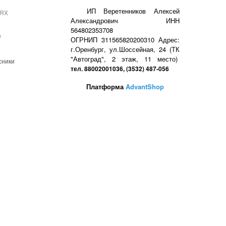
ях
ИП Веретенников Алексей
Александрович ИНН
564802353708
е
ОГРНИП 311565820200310 Адрес:
г.Оренбург, ул.Шоссейная, 24 (ТК
"Автоград", 2 этаж, 11 место)
сники
тел. 88002001036, (3532) 487-056
Платформа
AdvantShop