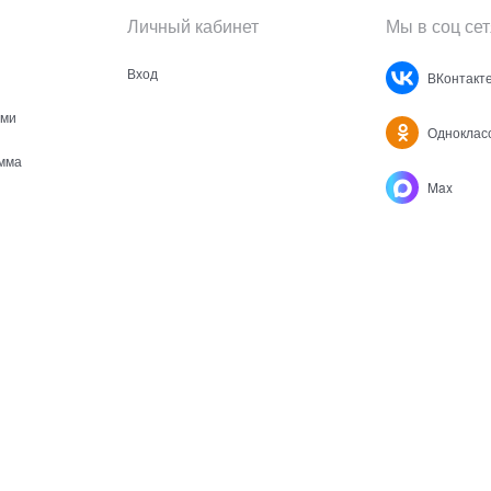
Личный кабинет
Мы в соц сет
Вход
ВКонтакт
ами
Одноклас
мма
Max