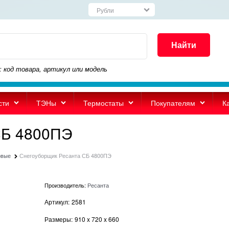
Найти
: код товара, артикул или модель
сти
ТЭНы
Термостаты
Покупателям
К
СБ 4800ПЭ
овые
Снегоуборщик Ресанта СБ 4800ПЭ
Производитель:
Ресанта
Артикул:
2581
Размеры:
910
x
720
x
660