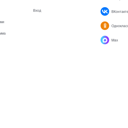
Вход
ВКонтакт
ами
Одноклас
мма
Max