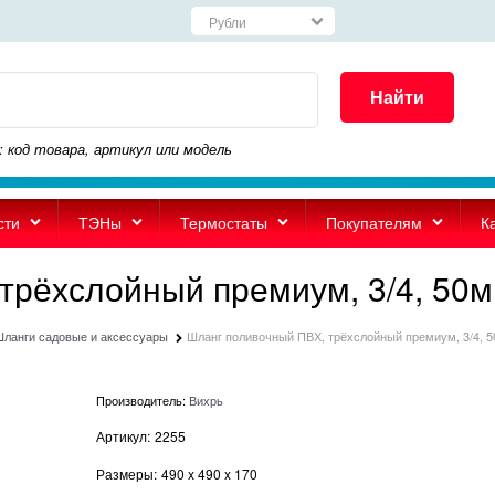
Найти
: код товара, артикул или модель
сти
ТЭНы
Термостаты
Покупателям
К
трёхслойный премиум, 3/4, 50м
ланги садовые и аксессуары
Шланг поливочный ПВХ, трёхслойный премиум, 3/4, 
Производитель:
Вихрь
Артикул:
2255
Размеры:
490
x
490
x
170