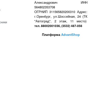
Александрович ИНН
564802353708
е
ОГРНИП 311565820200310 Адрес:
г.Оренбург, ул.Шоссейная, 24 (ТК
"Автоград", 2 этаж, 11 место)
сники
тел. 88002001036, (3532) 487-056
Платформа
AdvantShop