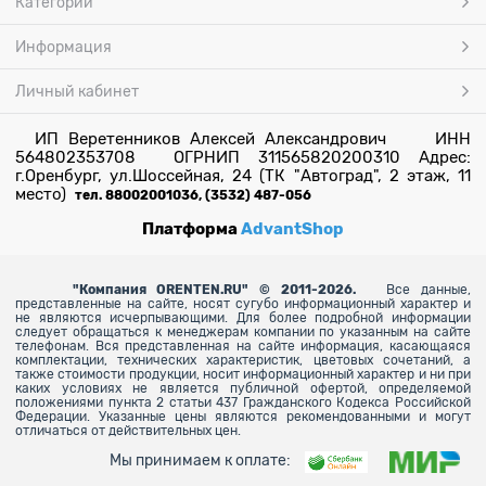
Категории
Информация
Личный кабинет
ИП Веретенников Алексей Александрович ИНН
564802353708 ОГРНИП 311565820200310 Адрес:
г.Оренбург, ул.Шоссейная, 24 (ТК "Автоград", 2 этаж, 11
место)
тел. 88002001036, (3532) 487-056
Платформа
AdvantShop
"
Компания ORENTEN.RU" © 2011-2026.
Все данные,
представленные на сайте, носят сугубо информационный характер и
не являются исчерпывающими. Для более
подробной информации
следует обращаться к менеджерам компании по указанным на сайте
телефонам. Вся представленная на сайте информация, касающаяся
комплектации, технических характеристик, цветовых сочетаний, а
также стоимости продукции, носит информационный характер и ни при
каких условиях не является публичной офертой, определяемой
положениями пункта 2 статьи 437 Гражданского Кодекса Российской
Федерации. Указанные цены являются рекомендованными и могут
отличаться от действительных цен.
Мы принимаем к оплате: