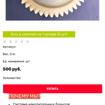
Есть в наличии на 1 складe (
5
шт
)
Артикул:
Вес:
0
кг.
Ед. измерения:
шт
500
 руб.
Количество:
КУПИТЬ
ПОЧЕМУ МЫ?
Система накопительных бонусов