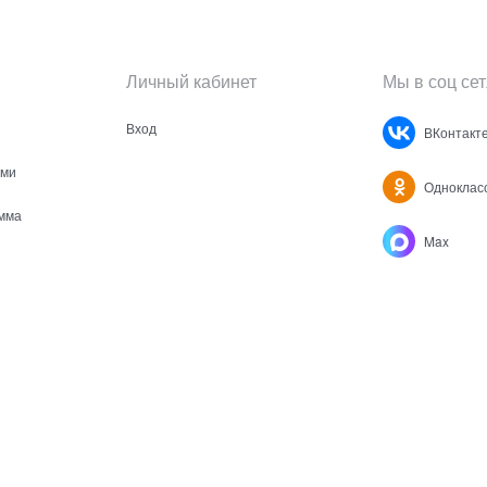
Личный кабинет
Мы в соц сет
Вход
ВКонтакт
ами
Одноклас
мма
Max