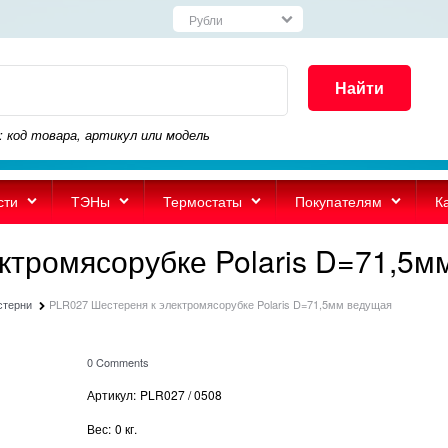
Найти
: код товара, артикул или модель
сти
ТЭНы
Термостаты
Покупателям
К
ктромясорубке Polaris D=71,5м
стерни
PLR027 Шестереня к электромясорубке Polaris D=71,5мм ведущая
0 Comments
Артикул:
PLR027 / 0508
Вес:
0
кг.