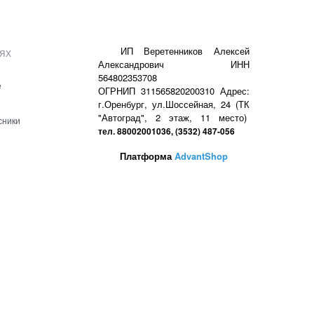
ях
ИП Веретенников Алексей
Александрович ИНН
564802353708
е
ОГРНИП 311565820200310 Адрес:
г.Оренбург, ул.Шоссейная, 24 (ТК
"Автоград", 2 этаж, 11 место)
сники
тел. 88002001036, (3532) 487-056
Платформа
AdvantShop