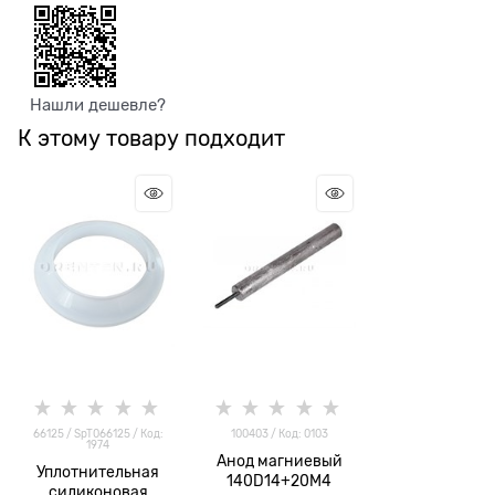
Нашли дешевле?
К этому товару подходит
66125 / SpT066125 / Код:
100403 / Код: 0103
1974
Анод магниевый
Уплотнительная
140D14+20M4
силиконовая