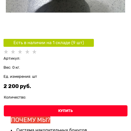
Есть в наличии на 1 складe (
9
шт
)
Артикул:
Вес:
0
кг.
Ед. измерения:
шт
2 200
 руб.
Количество:
КУПИТЬ
ПОЧЕМУ МЫ?
Система накопительных бонусов