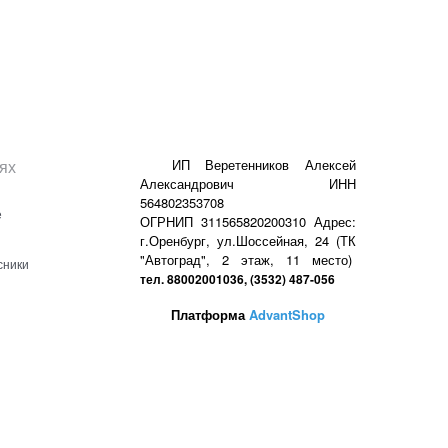
ях
ИП Веретенников Алексей
Александрович ИНН
564802353708
е
ОГРНИП 311565820200310 Адрес:
г.Оренбург, ул.Шоссейная, 24 (ТК
"Автоград", 2 этаж, 11 место)
сники
тел. 88002001036, (3532) 487-056
Платформа
AdvantShop