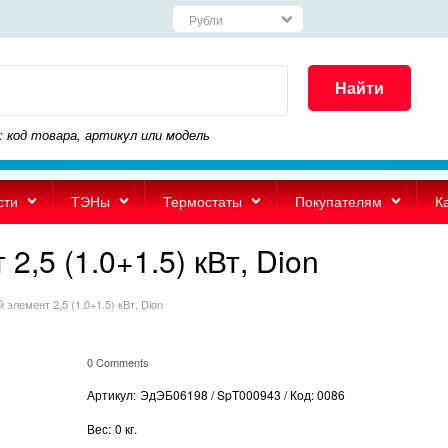
Найти
: код товара, артикул или модель
сти
ТЭНы
Термостаты
Покупателям
К
,5 (1.0+1.5) кВт, Dion
элемент 2,5 (1.0+1.5) кВт, Dion
0 Comments
Артикул:
ЭдЭБ06198 / SpT000943 / Код: 0086
Вес:
0
кг.