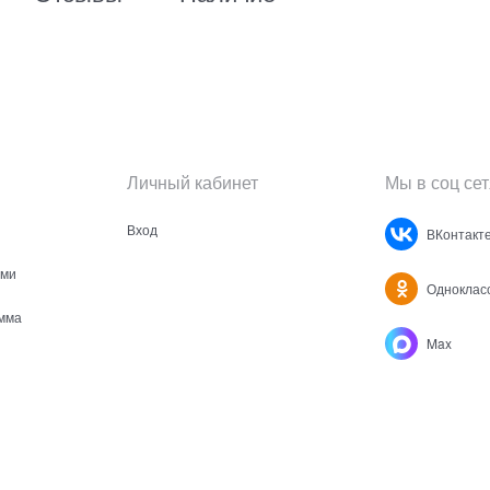
Личный кабинет
Мы в соц сет
Вход
ВКонтакт
ами
Одноклас
мма
Max