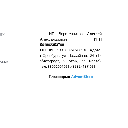
ях
ИП Веретенников Алексей
Александрович ИНН
564802353708
е
ОГРНИП 311565820200310 Адрес:
г.Оренбург, ул.Шоссейная, 24 (ТК
"Автоград", 2 этаж, 11 место)
сники
тел. 88002001036, (3532) 487-056
Платформа
AdvantShop