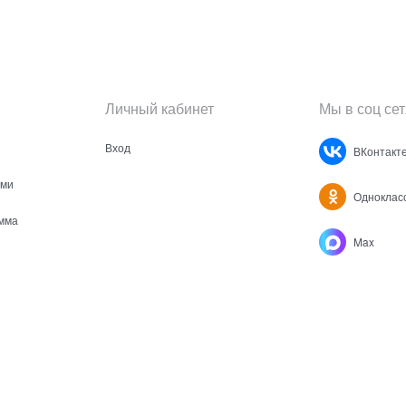
Личный кабинет
Мы в соц сет
Вход
ВКонтакт
ами
Одноклас
мма
Max