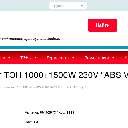
Найти
: код товара, артикул или модель
сти
ТЭНы
Термостаты
Покупателям
К
т ТЭН 1000+1500W 230V "ABS 
й элемент ТЭН 1000+1500W 230V "ABS VLS EVO INOX QH"
Артикул:
65152973 / Код: 4448
Вес:
0
кг.