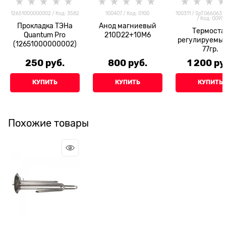
12651000000002 / Код: 3582
100407 / Код: 0100
100311 / SpT066063 
/ Код: 0095
Прокладка ТЭНа
Анод магниевый
Термоста
Quantum Pro
210D22+10M6
регулируемы
(12651000000002)
77гр.
250
 руб.
800
 руб.
1 200
 ру
КУПИТЬ
КУПИТЬ
КУПИТЬ
Похожие товары