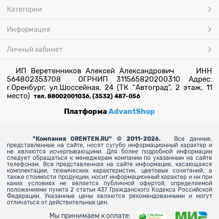
Категории
Информация
Личный кабинет
ИП Веретенников Алексей Александрович ИНН
564802353708 ОГРНИП 311565820200310 Адрес:
г.Оренбург, ул.Шоссейная, 24 (ТК "Автоград", 2 этаж, 11
место)
тел. 88002001036, (3532) 487-056
Платформа
AdvantShop
"
Компания ORENTEN.RU" © 2011-2026.
Все данные,
представленные на сайте, носят сугубо информационный характер и
не являются исчерпывающими. Для более
подробной информации
следует обращаться к менеджерам компании по указанным на сайте
телефонам. Вся представленная на сайте информация, касающаяся
комплектации, технических характеристик, цветовых сочетаний, а
также стоимости продукции, носит информационный характер и ни при
каких условиях не является публичной офертой, определяемой
положениями пункта 2 статьи 437 Гражданского Кодекса Российской
Федерации. Указанные цены являются рекомендованными и могут
отличаться от действительных цен.
Мы принимаем к оплате: