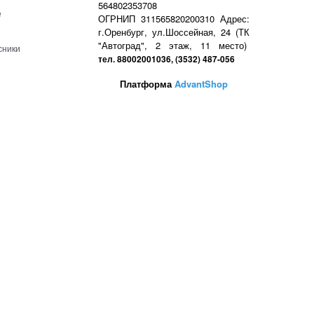
564802353708
е
ОГРНИП 311565820200310 Адрес:
г.Оренбург, ул.Шоссейная, 24 (ТК
"Автоград", 2 этаж, 11 место)
сники
тел. 88002001036, (3532) 487-056
Платформа
AdvantShop