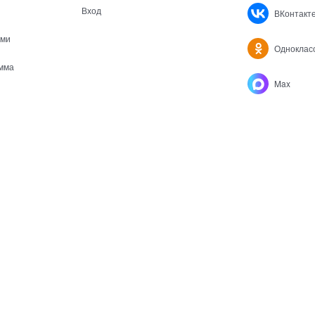
Вход
ВКонтакт
ами
Одноклас
мма
Max