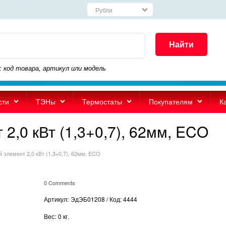
Найти
: код товара, артикул или модель
сти
ТЭНы
Термостаты
Покупателям
К
2,0 кВт (1,3+0,7), 62мм, ECO
 элемент 2,0 кВт (1,3+0,7), 62мм, ECO
0 Comments
Артикул:
ЭдЭБ01208 / Код: 4444
Вес:
0
кг.