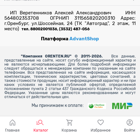
ИП Веретенников Алексей Александрович ИНН
564802353708 ОГРНИП 311565820200310 Адрес:
г.Оренбург, ул.Шоссейная, 24 (ТК "Автоград", 2 этаж, 11
место)
тел. 88002001036, (3532) 487-056
Платформа
AdvantShop
"
Компания ORENTEN.RU" © 2011-2026.
Все данные,
представленные на сайте, носят сугубо информационный характер и
не являются исчерпывающими. Для более
подробной информации
следует обращаться к менеджерам компании по указанным на сайте
телефонам. Вся представленная на сайте информация, касающаяся
комплектации, технических характеристик, цветовых сочетаний, а
также стоимости продукции, носит информационный характер и ни при
каких условиях не является публичной офертой, определяемой
положениями пункта 2 статьи 437 Гражданского Кодекса Российской
Федерации. Указанные цены являются рекомендованными и могут
отличаться от действительных цен.
Мы принимаем к оплате:
Главная
Каталог
Корзина
Избранное
Войти