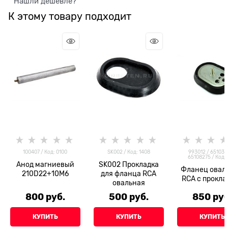
Нашли дешевле?
К этому товару подходит
100407 / Код: 0100
SK002 / Код: 1408
993012 / 651036
65108275 / Код: 
Анод магниевый
SK002 Прокладка
Фланец овал
210D22+10M6
для фланца RCA
RCA с прокла
овальная
800
 руб.
500
 руб.
850
 руб
КУПИТЬ
КУПИТЬ
КУПИТЬ