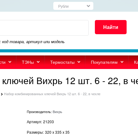
Найти
: код товара, артикул или модель
сти
ТЭНы
Термостаты
Покупателям
К
лючей Вихрь 12 шт. 6 - 22, в ч
Набор комбинированных ключей Вихрь 12 шт. 6 - 22, в чехле
Производитель:
Вихрь
Артикул:
21203
Размеры:
320
x
335
x
35