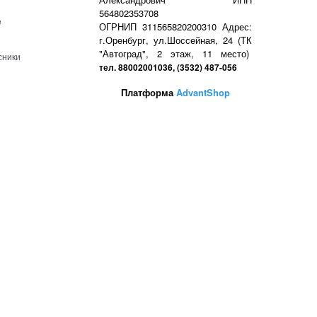
564802353708
е
ОГРНИП 311565820200310 Адрес:
г.Оренбург, ул.Шоссейная, 24 (ТК
"Автоград", 2 этаж, 11 место)
сники
тел. 88002001036, (3532) 487-056
Платформа
AdvantShop