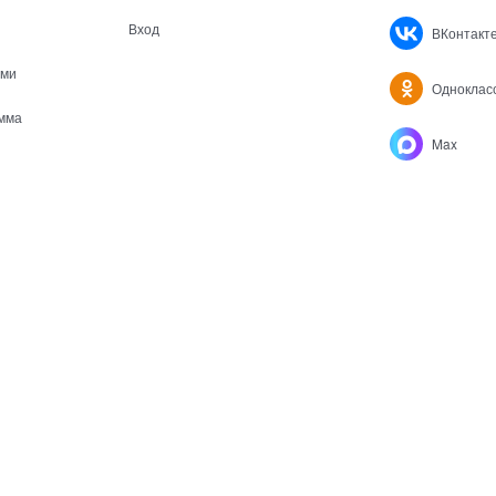
Вход
ВКонтакт
ами
Одноклас
мма
Max