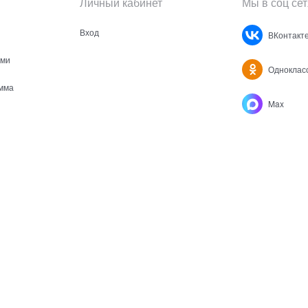
Личный кабинет
Мы в соц сет
Вход
ВКонтакт
ами
Одноклас
мма
Max