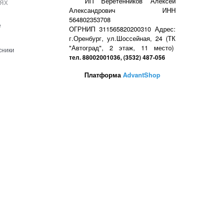
ях
ИП Веретенников Алексей
Александрович ИНН
564802353708
е
ОГРНИП 311565820200310 Адрес:
г.Оренбург, ул.Шоссейная, 24 (ТК
"Автоград", 2 этаж, 11 место)
сники
тел. 88002001036, (3532) 487-056
Платформа
AdvantShop