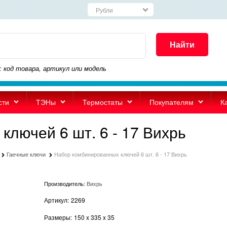
Найти
: код товара, артикул или модель
сти
ТЭНы
Термостаты
Покупателям
К
лючей 6 шт. 6 - 17 Вихрь
Гаечные ключи
Набор комбинированных ключей 6 шт. 6 - 17 Вихрь
Производитель:
Вихрь
Артикул:
2269
Размеры:
150
x
335
x
35