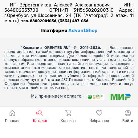
ИП Веретенников Алексей Александрович ИНН
564802353708 ОГРНИП 311565820200310 Адрес:
г.Оренбург, ул.Шоссейная, 24 (ТК "Автоград", 2 этаж, 11
место)
тел. 88002001036, (3532) 487-056
Платформа
AdvantShop
"
Компания ORENTEN.RU" © 2011-2026.
Все данные,
представленные на сайте, носят сугубо информационный характер и
не являются исчерпывающими. Для более
подробной информации
следует обращаться к менеджерам компании по указанным на сайте
телефонам. Вся представленная на сайте информация, касающаяся
комплектации, технических характеристик, цветовых сочетаний, а
также стоимости продукции, носит информационный характер и ни при
каких условиях не является публичной офертой, определяемой
положениями пункта 2 статьи 437 Гражданского Кодекса Российской
Федерации. Указанные цены являются рекомендованными и могут
отличаться от действительных цен.
Мы принимаем к оплате:
Главная
Каталог
Корзина
Избранное
Войти
Ваш город - Оренбург,