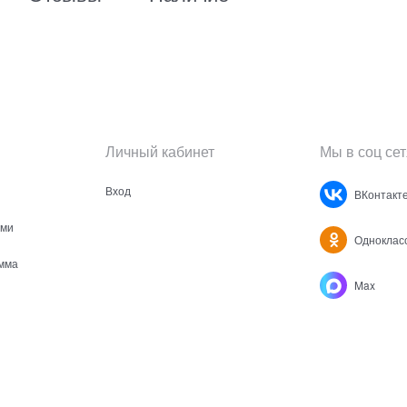
Личный кабинет
Мы в соц сет
Вход
ВКонтакт
ами
Одноклас
мма
Max