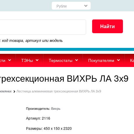
Найти
: код товара, артикул или модель
сти
ТЭНы
Термостаты
Покупателям
К
трехсекционная ВИХРЬ ЛА 3х9
ремянки
Лестница алюминиевая трехсекционная ВИХРЬ ЛА 3х9
Производитель:
Вихрь
Артикул:
2116
Размеры:
450
x
150
x
2320