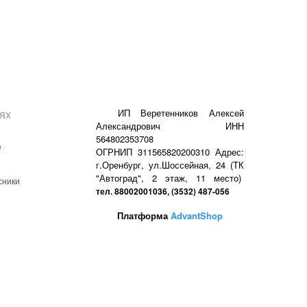
ях
ИП Веретенников Алексей
Александрович ИНН
564802353708
е
ОГРНИП 311565820200310 Адрес:
г.Оренбург, ул.Шоссейная, 24 (ТК
"Автоград", 2 этаж, 11 место)
сники
тел. 88002001036, (3532) 487-056
Платформа
AdvantShop