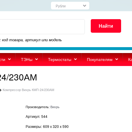
Найти
: код товара, артикул или модель
сти
ТЭНы
Термостаты
Покупателям
К
24/230АМ
Компрессор Вихрь КМП-24/230АМ
Производитель:
Вихрь
Артикул:
544
Размеры:
609
x
320
x
590