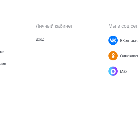
Личный кабинет
Мы в соц сет
Вход
ВКонтакт
ами
Одноклас
мма
Max