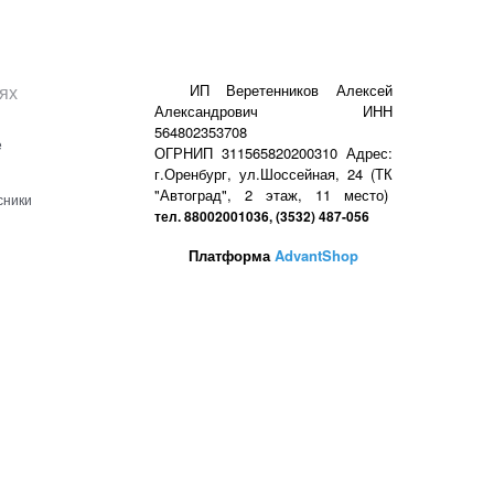
ях
ИП Веретенников Алексей
Александрович ИНН
564802353708
е
ОГРНИП 311565820200310 Адрес:
г.Оренбург, ул.Шоссейная, 24 (ТК
"Автоград", 2 этаж, 11 место)
сники
тел. 88002001036, (3532) 487-056
Платформа
AdvantShop