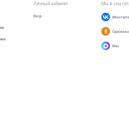
Личный кабинет
Мы в соц сет
Вход
ВКонтакт
ами
Одноклас
мма
Max