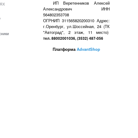
ях
ИП Веретенников Алексей
Александрович ИНН
564802353708
е
ОГРНИП 311565820200310 Адрес:
г.Оренбург, ул.Шоссейная, 24 (ТК
"Автоград", 2 этаж, 11 место)
сники
тел. 88002001036, (3532) 487-056
Платформа
AdvantShop