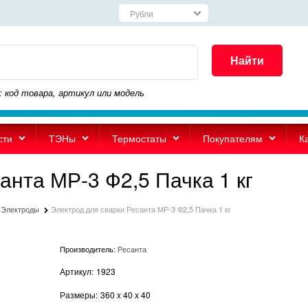
Найти
: код товара, артикул или модель
сти
ТЭНы
Термостаты
Покупателям
К
анта МР-3 Ф2,5 Пачка 1 кг
Электроды
Электрод для сварки Ресанта МР-3 Ф2,5 Пачка 1 кг
Производитель:
Ресанта
Артикул:
1923
Размеры:
360
x
40
x
40