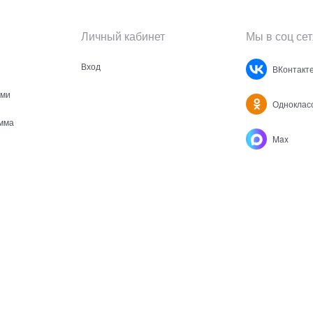
Личный кабинет
Мы в соц сет
Вход
ВКонтакт
ами
Одноклас
мма
Max