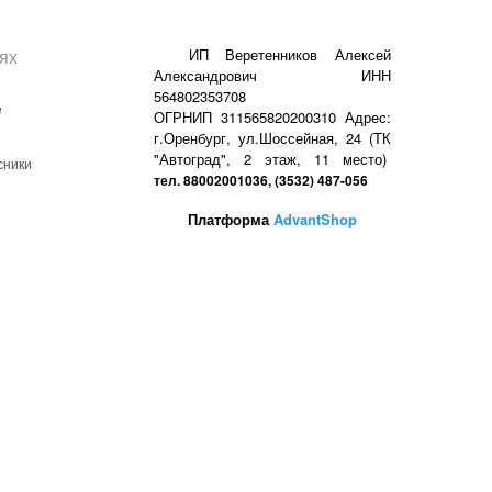
ях
ИП Веретенников Алексей
Александрович ИНН
564802353708
е
ОГРНИП 311565820200310 Адрес:
г.Оренбург, ул.Шоссейная, 24 (ТК
"Автоград", 2 этаж, 11 место)
сники
тел. 88002001036, (3532) 487-056
Платформа
AdvantShop