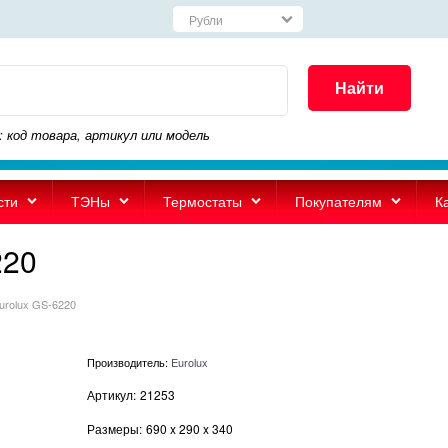
Найти
: код товара, артикул или модель
сти
ТЭНы
Термостаты
Покупателям
К
220
urolux GS-6220
Производитель:
Eurolux
Артикул:
21253
Размеры:
690
x
290
x
340