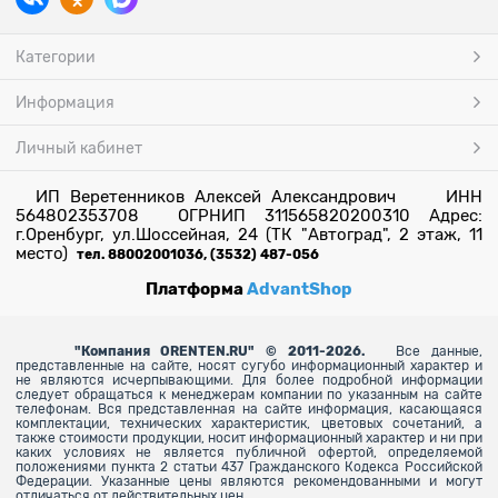
Категории
Информация
Личный кабинет
ИП Веретенников Алексей Александрович ИНН
564802353708 ОГРНИП 311565820200310 Адрес:
г.Оренбург, ул.Шоссейная, 24 (ТК "Автоград", 2 этаж, 11
место)
тел. 88002001036, (3532) 487-056
Платформа
AdvantShop
"
Компания ORENTEN.RU" © 2011-2026.
Все данные,
представленные на сайте, носят сугубо информационный характер и
не являются исчерпывающими. Для более
подробной информации
следует обращаться к менеджерам компании по указанным на сайте
телефонам. Вся представленная на сайте информация, касающаяся
комплектации, технических характеристик, цветовых сочетаний, а
также стоимости продукции, носит информационный характер и ни при
каких условиях не является публичной офертой, определяемой
положениями пункта 2 статьи 437 Гражданского Кодекса Российской
Федерации. Указанные цены являются рекомендованными и могут
отличаться от действительных цен.