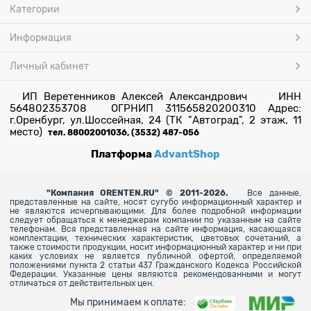
Категории
Информация
Личный кабинет
ИП Веретенников Алексей Александрович ИНН
564802353708 ОГРНИП 311565820200310 Адрес:
г.Оренбург, ул.Шоссейная, 24 (ТК "Автоград", 2 этаж, 11
место)
тел. 88002001036, (3532) 487-056
Платформа
AdvantShop
"
Компания ORENTEN.RU" © 2011-2026.
Все данные,
представленные на сайте, носят сугубо информационный характер и
не являются исчерпывающими. Для более
подробной информации
следует обращаться к менеджерам компании по указанным на сайте
телефонам. Вся представленная на сайте информация, касающаяся
комплектации, технических характеристик, цветовых сочетаний, а
также стоимости продукции, носит информационный характер и ни при
каких условиях не является публичной офертой, определяемой
положениями пункта 2 статьи 437 Гражданского Кодекса Российской
Федерации. Указанные цены являются рекомендованными и могут
отличаться от действительных цен.
Мы принимаем к оплате: