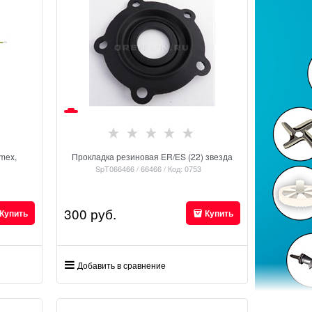
rmex,
Прокладка резиновая ER/ES (22) звезда
SpT066466 / 66466 / Код: 0753
300
 руб.
Купить
Купить
Добавить в сравнение