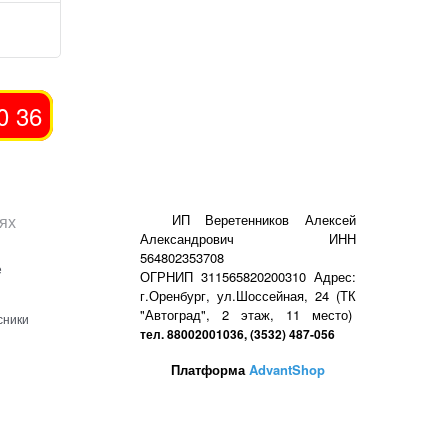
0 36
ях
ИП Веретенников Алексей
Александрович ИНН
564802353708
е
ОГРНИП 311565820200310 Адрес:
г.Оренбург, ул.Шоссейная, 24 (ТК
"Автоград", 2 этаж, 11 место)
сники
тел. 88002001036, (3532) 487-056
Платформа
AdvantShop