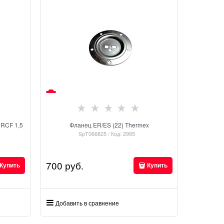
 RCF 1,5
Фланец ER/ES (22) Thermex
SpT066825 / Код: 2995
700
 руб.
Купить
Купить
Добавить в сравнение