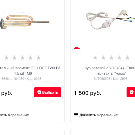
тельный элемент ТЭН RCF TW3 PA
Шнур сетевой с УЗО (04) - The
1,5 кВт М6
контакты "мама"
66461 / 184280 / Код: 0058
SpT066598 / Код: 2996
 руб.
1 500
 руб.
Выбрать
вить в сравнение
Добавить в сравнение