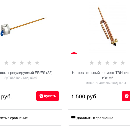
остат регулируемый ER/ES (22)
Нагревательный элемент ТЭН тип
SpT066464 / Код: 0349
кВт М6
30461 / 3401996 / Код: 0761
 руб.
1 500
 руб.
Купить
вить в сравнение
Добавить в сравнение