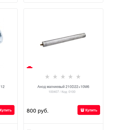
*12
Анод магниевый 210D22+10M6
100407 / Код: 0100
800
 руб.
Купить
Купить