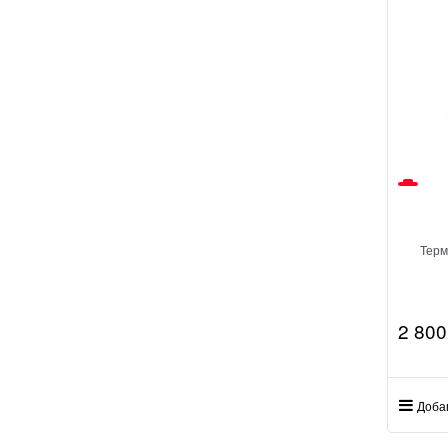
Терм
2 800
Доба