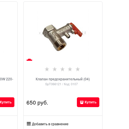
0W 220-
Клапан предохранительный (04)
SpT066121 / Код: 0107
650
 руб.
Купить
Купить
Добавить в сравнение