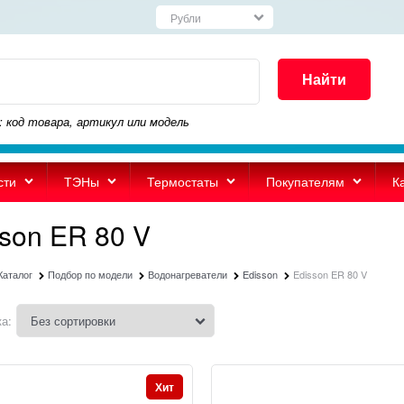
Найти
: код товара, артикул или модель
сти
ТЭНы
Термостаты
Покупателям
К
son ER 80 V
Каталог
Подбор по модели
Водонагреватели
Edisson
Edisson ER 80 V
а:
Хит