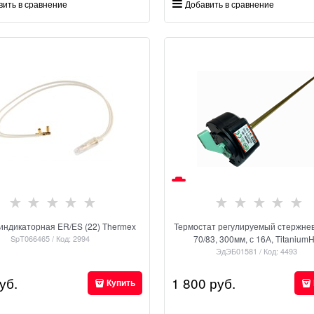
вить в сравнение
Добавить в сравнение
индикаторная ER/ES (22) Thermex
Термостат регулируемый стержне
SpT066465 / Код: 2994
70/83, 300мм, с 16А, Titanium
ЭдЭБ01581 / Код: 4493
уб.
1 800
 руб.
Купить