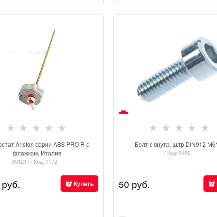
стат Ariston серии ABS PRO R с
Болт с внутр. ш/гр DIN912 М6
флажком, Италия
/ Код: 0156
691217 / Код: 1172
 руб.
50
 руб.
Купить