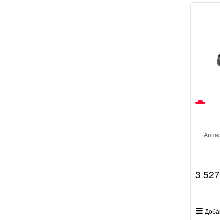
Аппар
3 527
Доба