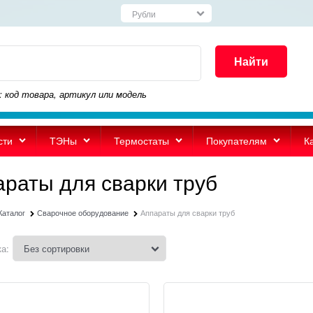
Найти
: код товара, артикул или модель
сти
ТЭНы
Термостаты
Покупателям
К
араты для сварки труб
Каталог
Сварочное оборудование
Аппараты для сварки труб
а: