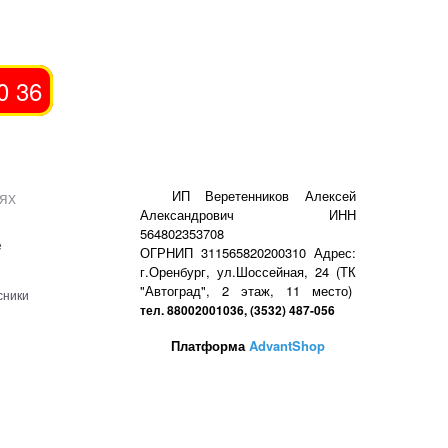
0 36
ях
ИП Веретенников Алексей
Александрович ИНН
564802353708
е
ОГРНИП 311565820200310 Адрес:
г.Оренбург, ул.Шоссейная, 24 (ТК
"Автоград", 2 этаж, 11 место)
сники
тел. 88002001036, (3532) 487-056
Платформа
AdvantShop