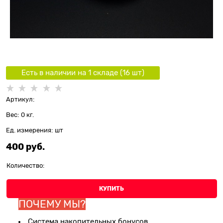
Есть в наличии на 1 складe (
16
шт
)
Артикул:
Вес:
0
кг.
Ед. измерения:
шт
400
 руб.
Количество:
КУПИТЬ
ПОЧЕМУ МЫ?
Система накопительных бонусов