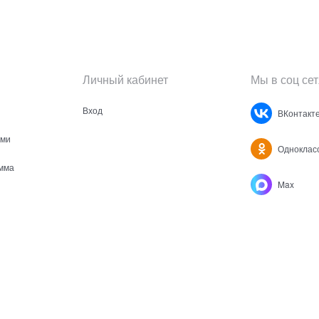
Личный кабинет
Мы в соц сет
Вход
ВКонтакт
ами
Одноклас
мма
Max