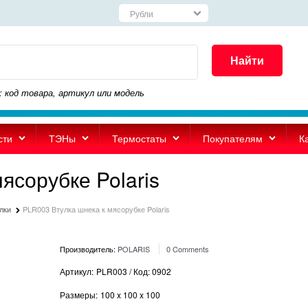
Найти
: код товара, артикул или модель
сти
ТЭНы
Термостаты
Покупателям
К
ясорубке Polaris
лки
PLR003 Втулка шнека к мясорубке Polaris
Производитель:
POLARIS
0 Comments
Артикул:
PLR003 / Код: 0902
Размеры:
100
x
100
x
100