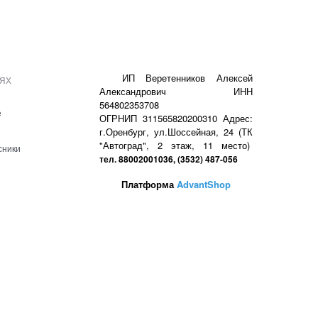
ях
ИП Веретенников Алексей
Александрович ИНН
564802353708
е
ОГРНИП 311565820200310 Адрес:
г.Оренбург, ул.Шоссейная, 24 (ТК
"Автоград", 2 этаж, 11 место)
сники
тел. 88002001036, (3532) 487-056
Платформа
AdvantShop