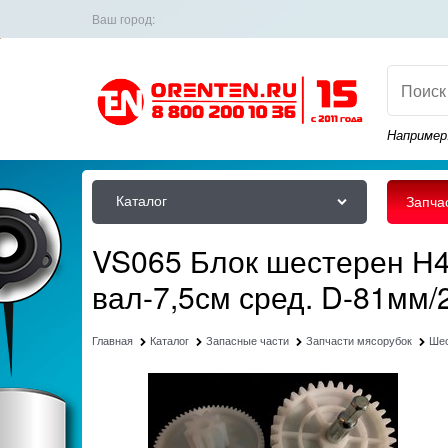
Ваш город:
Например
Каталог
Запча
VS065 Блок шестерен Н4 
вал-7,5см сред. D-81мм/
Главная
Каталог
Запасные части
Запчасти мясорубок
Ше