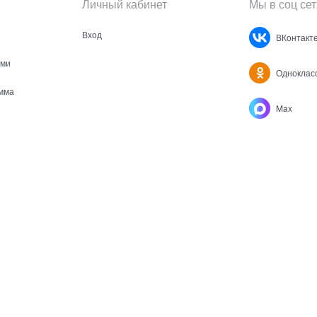
Личный кабинет
Мы в соц сет
Вход
ВКонтакт
ами
Одноклас
мма
Max