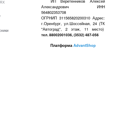
ях
ИП Веретенников Алексей
Александрович ИНН
564802353708
е
ОГРНИП 311565820200310 Адрес:
г.Оренбург, ул.Шоссейная, 24 (ТК
"Автоград", 2 этаж, 11 место)
сники
тел. 88002001036, (3532) 487-056
Платформа
AdvantShop