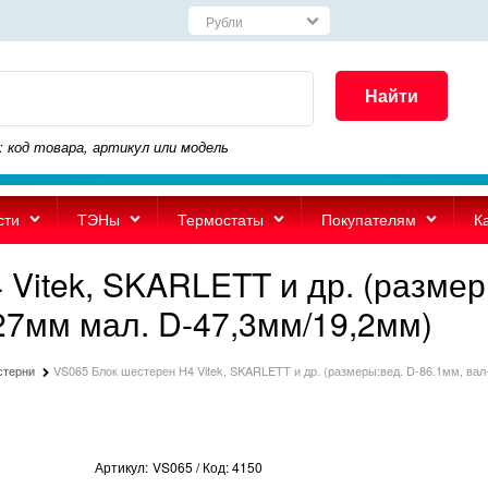
Найти
: код товара, артикул или модель
сти
ТЭНы
Термостаты
Покупателям
К
Vitek, SKARLETT и др. (размер
27мм мал. D-47,3мм/19,2мм)
стерни
VS065 Блок шестерен Н4 Vitek, SKARLETT и др. (размеры:вед. D-86.1мм, ва
Артикул:
VS065 / Код: 4150