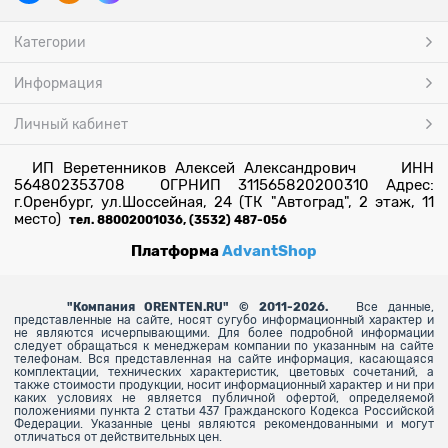
Категории
Информация
Личный кабинет
ИП Веретенников Алексей Александрович ИНН
564802353708 ОГРНИП 311565820200310 Адрес:
г.Оренбург, ул.Шоссейная, 24 (ТК "Автоград", 2 этаж, 11
место)
тел. 88002001036, (3532) 487-056
Платформа
AdvantShop
"
Компания ORENTEN.RU" © 2011-2026.
Все данные,
представленные на сайте, носят сугубо информационный характер и
не являются исчерпывающими. Для более
подробной информации
следует обращаться к менеджерам компании по указанным на сайте
телефонам. Вся представленная на сайте информация, касающаяся
комплектации, технических характеристик, цветовых сочетаний, а
также стоимости продукции, носит информационный характер и ни при
каких условиях не является публичной офертой, определяемой
положениями пункта 2 статьи 437 Гражданского Кодекса Российской
Федерации. Указанные цены являются рекомендованными и могут
отличаться от действительных цен.