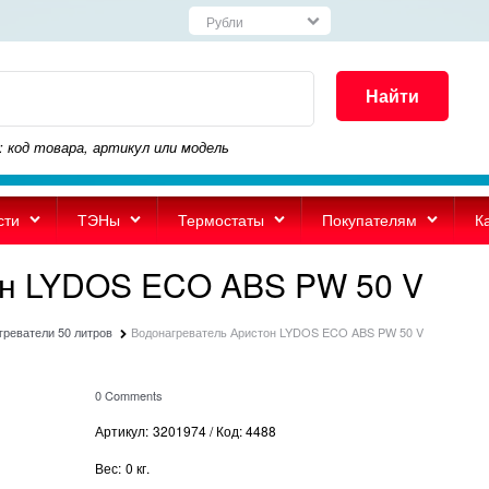
Найти
: код товара, артикул или модель
сти
ТЭНы
Термостаты
Покупателям
К
он LYDOS ECO ABS PW 50 V
греватели 50 литров
Водонагреватель Аристон LYDOS ECO ABS PW 50 V
0 Comments
Артикул:
3201974 / Код: 4488
Вес:
0
кг.