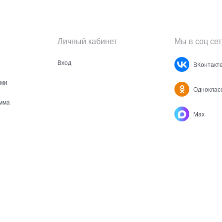
Личный кабинет
Мы в соц сет
Вход
ВКонтакт
ами
Одноклас
мма
Max