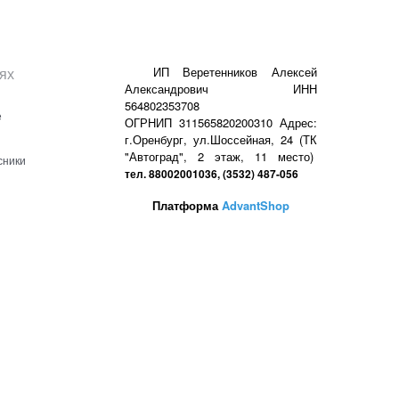
ях
ИП Веретенников Алексей
Александрович ИНН
564802353708
е
ОГРНИП 311565820200310 Адрес:
г.Оренбург, ул.Шоссейная, 24 (ТК
"Автоград", 2 этаж, 11 место)
сники
тел. 88002001036, (3532) 487-056
Платформа
AdvantShop