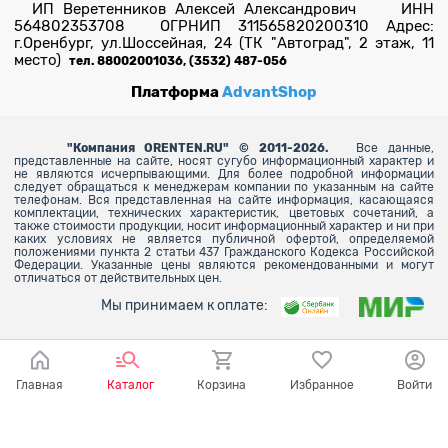
ИП Веретенников Алексей Александрович ИНН
564802353708 ОГРНИП 311565820200310 Адрес:
г.Оренбург, ул.Шоссейная, 24 (ТК "Автоград", 2 этаж, 11
место)
тел. 88002001036, (3532) 487-056
Платформа
AdvantShop
"
Компания ORENTEN.RU" © 2011-2026.
Все данные,
представленные на сайте, носят сугубо информационный характер и
не являются исчерпывающими. Для более
подробной информации
следует обращаться к менеджерам компании по указанным на сайте
телефонам. Вся представленная на сайте информация, касающаяся
комплектации, технических характеристик, цветовых сочетаний, а
также стоимости продукции, носит информационный характер и ни при
каких условиях не является публичной офертой, определяемой
положениями пункта 2 статьи 437 Гражданского Кодекса Российской
Федерации. Указанные цены являются рекомендованными и могут
отличаться от действительных цен.
Мы принимаем к оплате:
Главная
Каталог
Корзина
Избранное
Войти
Ваш город - Оренбург,
угадали?